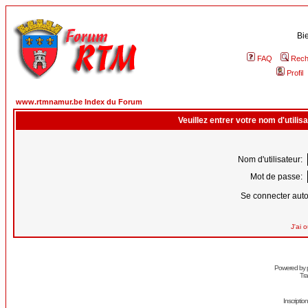
Bi
FAQ
Rech
Profil
www.rtmnamur.be Index du Forum
Veuillez entrer votre nom d'utili
Nom d'utilisateur:
Mot de passe:
Se connecter aut
J'ai 
Powered by
Tra
Inscripti