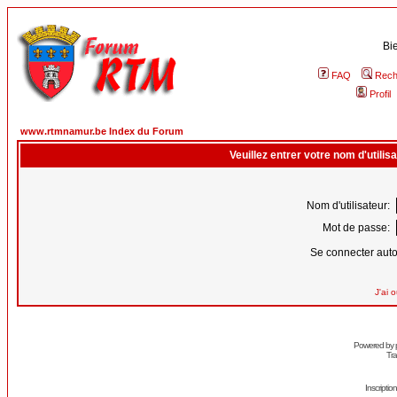
Bi
FAQ
Rech
Profil
www.rtmnamur.be Index du Forum
Veuillez entrer votre nom d'utili
Nom d'utilisateur:
Mot de passe:
Se connecter aut
J'ai 
Powered by
Tra
Inscripti