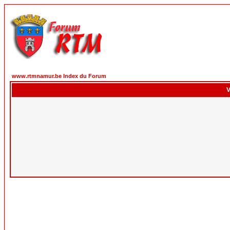
www.rtmnamur.be Index du Forum
V