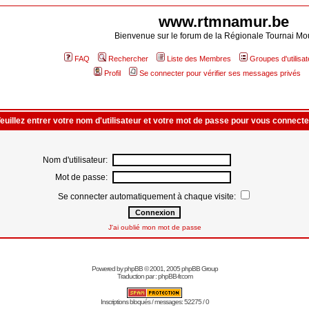
www.rtmnamur.be
Bienvenue sur le forum de la Régionale Tournai Mo
FAQ
Rechercher
Liste des Membres
Groupes d'utilisa
Profil
Se connecter pour vérifier ses messages privés
euillez entrer votre nom d'utilisateur et votre mot de passe pour vous connecte
Nom d'utilisateur:
Mot de passe:
Se connecter automatiquement à chaque visite:
J'ai oublié mon mot de passe
Powered by
phpBB
© 2001, 2005 phpBB Group
Traduction par :
phpBB-fr.com
Inscriptions bloqués / messages: 52275 / 0