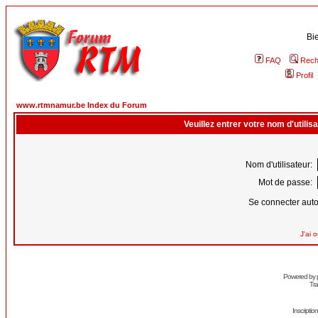
Bi
FAQ
Rech
Profil
www.rtmnamur.be Index du Forum
Veuillez entrer votre nom d'utili
Nom d'utilisateur:
Mot de passe:
Se connecter aut
J'ai 
Powered by
Tra
Inscripti