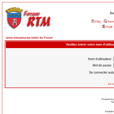
Bi
FAQ
Rech
Profil
www.rtmnamur.be Index du Forum
Veuillez entrer votre nom d'utili
Nom d'utilisateur:
Mot de passe:
Se connecter aut
J'ai 
Powered by
Tra
Inscripti