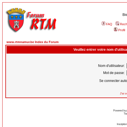
Bi
FAQ
Rech
Profil
www.rtmnamur.be Index du Forum
Veuillez entrer votre nom d'utili
Nom d'utilisateur:
Mot de passe:
Se connecter aut
J'ai 
Powered by
Tra
Inscripti