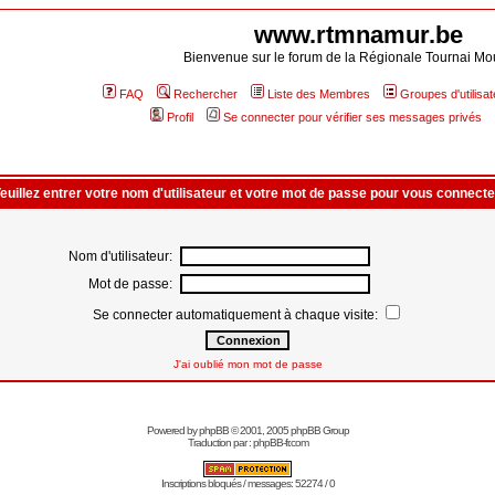
www.rtmnamur.be
Bienvenue sur le forum de la Régionale Tournai Mo
FAQ
Rechercher
Liste des Membres
Groupes d'utilisa
Profil
Se connecter pour vérifier ses messages privés
euillez entrer votre nom d'utilisateur et votre mot de passe pour vous connecte
Nom d'utilisateur:
Mot de passe:
Se connecter automatiquement à chaque visite:
J'ai oublié mon mot de passe
Powered by
phpBB
© 2001, 2005 phpBB Group
Traduction par :
phpBB-fr.com
Inscriptions bloqués / messages: 52274 / 0