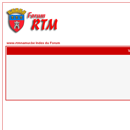
www.rtmnamur.be Index du Forum
V