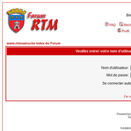
Bi
FAQ
Rech
Profil
www.rtmnamur.be Index du Forum
Veuillez entrer votre nom d'utili
Nom d'utilisateur:
Mot de passe:
Se connecter aut
J'ai 
Powered by
Tra
Inscripti