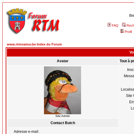
Bi
FAQ
Rech
Profil
www.rtmnamur.be Index du Forum
Voi
Avatar
Tout à p
Insc
Mess
Localis
Site
Em
Lo
Site Admin
Contact Butch
Adresse e-mail: