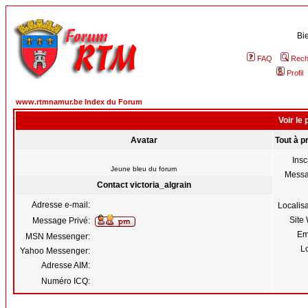
Bi
FAQ
Rech
Profil
www.rtmnamur.be Index du Forum
Voir le 
Avatar
Tout à p
Insc
Jeune bleu du forum
Mess
Contact victoria_algrain
Adresse e-mail:
Localis
Site
Message Privé:
Em
MSN Messenger:
Lo
Yahoo Messenger:
Adresse AIM:
Numéro ICQ: