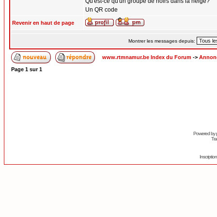
Qu'est-ce qu'un groupe de noirs dans la neige?
Un QR code
Revenir en haut de page
Montrer les messages depuis:
www.rtmnamur.be Index du Forum
->
Annonc
Page
1
sur
1
Powered by
Tra
Inscripti