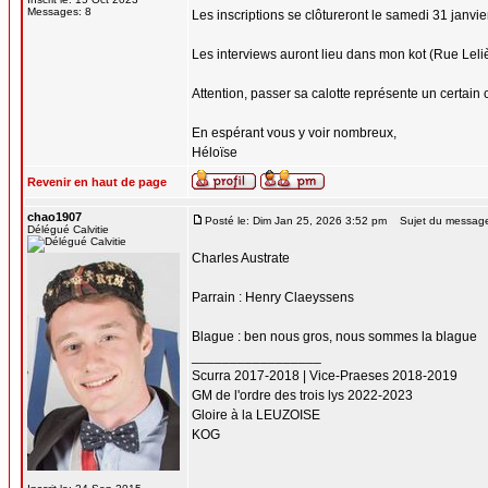
Messages: 8
Les inscriptions se clôtureront le samedi 31 janvi
Les interviews auront lieu dans mon kot (Rue Leliè
Attention, passer sa calotte représente un certain c
En espérant vous y voir nombreux,
Héloïse
Revenir en haut de page
chao1907
Posté le: Dim Jan 25, 2026 3:52 pm
Sujet du messag
Délégué Calvitie
Charles Austrate
Parrain : Henry Claeyssens
Blague : ben nous gros, nous sommes la blague
_________________
Scurra 2017-2018 | Vice-Praeses 2018-2019
GM de l'ordre des trois lys 2022-2023
Gloire à la LEUZOISE
KOG