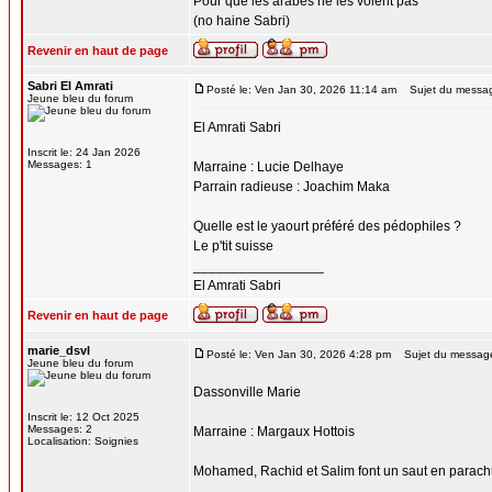
Pour que les arabes ne les volent pas
(no haine Sabri)
Revenir en haut de page
Sabri El Amrati
Posté le: Ven Jan 30, 2026 11:14 am
Sujet du messa
Jeune bleu du forum
El Amrati Sabri
Inscrit le: 24 Jan 2026
Messages: 1
Marraine : Lucie Delhaye
Parrain radieuse : Joachim Maka
Quelle est le yaourt préféré des pédophiles ?
Le p'tit suisse
_________________
El Amrati Sabri
Revenir en haut de page
marie_dsvl
Posté le: Ven Jan 30, 2026 4:28 pm
Sujet du messag
Jeune bleu du forum
Dassonville Marie
Inscrit le: 12 Oct 2025
Messages: 2
Marraine : Margaux Hottois
Localisation: Soignies
Mohamed, Rachid et Salim font un saut en parachu
_________________