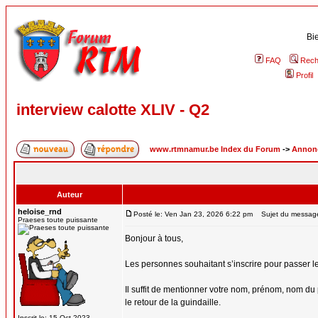
Bi
FAQ
Rech
Profil
interview calotte XLIV - Q2
www.rtmnamur.be Index du Forum
->
Annonc
Auteur
heloise_rnd
Posté le: Ven Jan 23, 2026 6:22 pm
Sujet du message: 
Praeses toute puissante
Bonjour à tous,
Les personnes souhaitant s’inscrire pour passer le
Il suffit de mentionner votre nom, prénom, nom du 
le retour de la guindaille.
Inscrit le: 15 Oct 2023