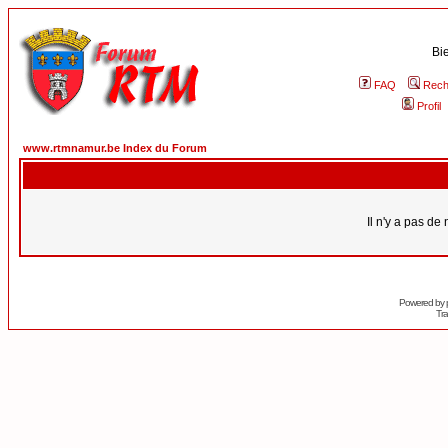
Bi
FAQ
Rech
Profil
www.rtmnamur.be Index du Forum
Il n'y a pas d
Powered by
Tra